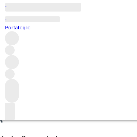
Le Charlemagne
Portafoglio
Esplora tutte le regioni
France
Burgundy
Côte de Beaune
Corton Grand Cru
Filtro
Attendere prego
Stiamo preparando i tuoi contenuti...