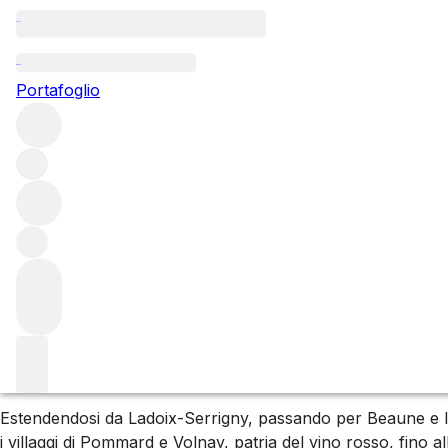
Côte de Beaune
Portafoglio
La Côte de Beaune, metà meridionale della Côte d'Or, ospita 
Meursault alla potenza del Montrachet Grand Cru, queste 
Esplora tutte le regioni
France
Burgundy
Informazioni sui vini della Côte de Be
Informazioni sui vini della Côte de Beaune
Estendendosi da Ladoix-Serrigny, passando per Beaune e la f
i villaggi di Pommard e Volnay, patria del vino rosso, fin