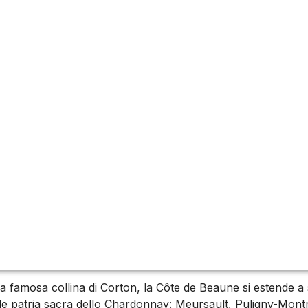
i più famosi villaggi di vini bianchi della Borgogna, così c
sono alcune delle più grandi espressioni di Chardonnay al
aune
amosa collina di Corton, la Côte de Beaune si estende a sud 
o alle patria sacra dello Chardonnay: Meursault, Puligny-M