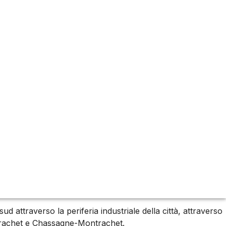
ome i pregiati rossi di Pommard e Volnay. Dal nocciolato
 mondo.
attraverso la periferia industriale della città, attraverso
ontrachet e Chassagne-Montrachet.