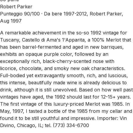
Robert Parker
Punteggio 90/100 ·
Da bere 1997-2012, Robert Parker,
Aug 1997
A remarkable achievement in the so-so 1992 vintage for
Tuscany, Castello di Ama's 1'Apparita, a 100% Merlot that
has been barrel-fermented and aged in new barriques,
exhibits an opaque purple color, followed by an
exceptionally rich, black-cherry-scented nose with
licorice, chocolate, and smoky new oak characteristics.
Full-bodied yet extravagantly smooth, rich, and luscious,
this intense, beautifully made wine is already delicious to
drink, although it is still unevolved. Based on how well past
vintages have aged, the 1992 should last for 12-15+ years.
The first vintage of this luxury-priced Merlot was 1985. In
May, 1997, I tasted a bottle of the 1985 from my cellar and
found it to be still youthful and impressive. Importer: Vin
Divino, Chicago, IL; tel. (773) 334-6700