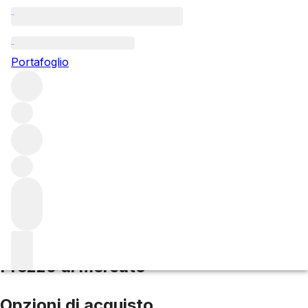
2021 Meursault Limozin
Portafoglio
Bianco
Altri di Domaine Michel Bouzereau et Fils
Meursault
Perrières
Francia
Punteggio medio 90/100
Prezzo di mercato
Opzioni di acquisto