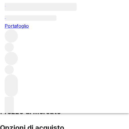
2018 Bolgheri Superiore
Portafoglio
Rosso
Altri di Tenuta Argentiera
Bolgheri
Italia
Punteggio
medio 95/100
Prezzo di mercato
Opzioni di acquisto