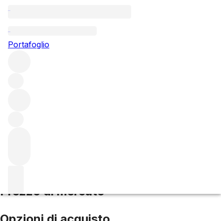
2007 l'Eglise Clinet
Portafoglio
Rosso
Altri di l'Eglise Clinet
Pomerol
Francia
Punteggio medio
93/100
Prezzo di mercato
Opzioni di acquisto