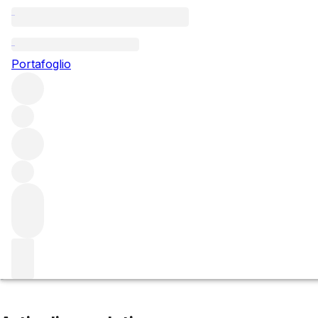
Clos de Tart
Portafoglio
Esplora tutte le regioni
France
Burgundy
Côte de Nuits
Morey-Saint-Denis
Filtro
Attendere prego
Stiamo preparando i tuoi contenuti...