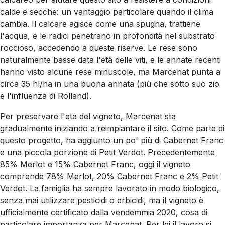
calde e secche: un vantaggio particolare quando il clima
cambia. Il calcare agisce come una spugna, trattiene
l'acqua, e le radici penetrano in profondità nel substrato
roccioso, accedendo a queste riserve. Le rese sono
naturalmente basse data l'età delle viti, e le annate recenti
hanno visto alcune rese minuscole, ma Marcenat punta a
circa 35 hl/ha in una buona annata (più che sotto suo zio
e l'influenza di Rolland).
Per preservare l'età del vigneto, Marcenat sta
gradualmente iniziando a reimpiantare il sito. Come parte di
questo progetto, ha aggiunto un po' più di Cabernet Franc
e una piccola porzione di Petit Verdot. Precedentemente
85% Merlot e 15% Cabernet Franc, oggi il vigneto
comprende 78% Merlot, 20% Cabernet Franc e 2% Petit
Verdot. La famiglia ha sempre lavorato in modo biologico,
senza mai utilizzare pesticidi o erbicidi, ma il vigneto è
ufficialmente certificato dalla vendemmia 2020, cosa di
particolare importanza per Marcenat. Per lei il lavoro si