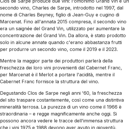
Clos de Sarpe produce due vini: l'omonimo Grand Vin e un
secondo vino, Charles de Sarpe, introdotto nel 1997, dal
nome di Charles Beyney, figlio di Jean-Guy e cugino di
Marcenat. Fino all'annata 2015 compresa, il secondo vino
era un saignée del Grand Vin, utilizzato per aumentare la
concentrazione del Grand Vin. Da allora, è stato prodotto
solo in alcune annate quando c'erano abbastanza frutti
per produrre un secondo vino, come il 2019 e il 2023.
Mentre la maggior parte dei produttori parlerà della
freschezza dei loro vini provenienti dal Cabernet Franc,
per Marcenat è il Merlot a portare l'acidità, mentre il
Cabernet Franc fornisce la struttura del vino.
Degustando Clos de Sarpe negli anni '60, la freschezza
del sito traspare costantemente, così come una distintiva
mineralità terrosa. La purezza di un vino come il 1966 è
straordinaria – e regge magnificamente anche oggi. Si
possono ancora vedere le tracce dell'immensa struttura
che i vini 1975 e 1988 devono aver avuto in gioventù,