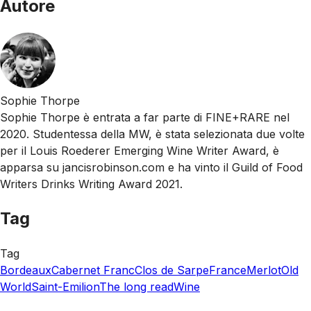
Autore
Sophie Thorpe
Sophie Thorpe è entrata a far parte di FINE+RARE nel
2020. Studentessa della MW, è stata selezionata due volte
per il Louis Roederer Emerging Wine Writer Award, è
apparsa su jancisrobinson.com e ha vinto il Guild of Food
Writers Drinks Writing Award 2021.
Tag
Tag
Bordeaux
Cabernet Franc
Clos de Sarpe
France
Merlot
Old
World
Saint-Emilion
The long read
Wine