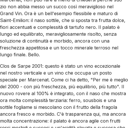
zio non abbia messo un succo così meraviglioso nel
Grand Vin. Ora è un bell'esempio flessibile e maturo di
Saint-Emilion: il naso sottile, che si sposta tra frutta dolce,
fiori accentuati e complessità di tartufo nero. Il palato è
lungo ed equilibrato, meravigliosamente risolto, senza
soluzione di continuità e morbido, ancora con una
freschezza appetitosa e un tocco minerale terroso nel
lungo finale. Bello.
Clos de Sarpe 2001: questo è stato un vino eccezionale
nel nostro verticale e un vino che occupa un posto
speciale per Marcenat. Come ci ha detto, "Per me è meglio
del 2000 - con più freschezza, più equilibrio, più tutto". Il
nuovo rovere al 100% è integrato, con il naso che mostra
ora molta complessità terziaria: ferro, sousbois e una
sottile fogliame si mescolano con il frutto della fragola
ancora fresco e morbido. C'è trasparenza qui, ma ancora
molta concentrazione: il palato è ancora agile con frutti
rossi morbidi e succosi e un'acidità elevata e succosa che