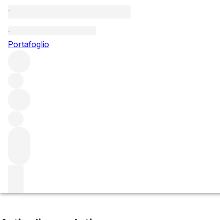
Latricieres-Chambertin
Portafoglio
Esplora tutte le regioni
France
Burgundy
Côte de Nuits
Gevrey-Chambertin
Filtro
Attendere prego
Stiamo preparando i tuoi contenuti...