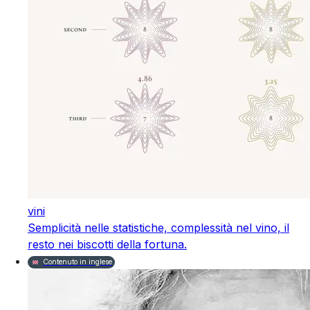
vini
Semplicità nelle statistiche, complessità nel vino, il
resto nei biscotti della fortuna.
Contenuto in inglese