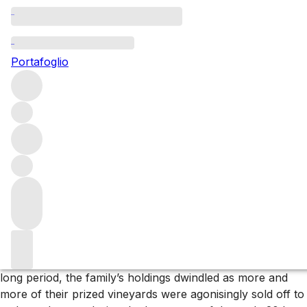
Questo articolo è pubblicato nella lingua originale anziché
nella lingua del sito.
Portafoglio
Sfoglia tutti i produttori
Domaine de Montille
Volnay’s Domaine de Montille is one of the most historic in
the Côte d’Or. Founded in 1730, the property remains
family-owned and run, with Etienne de Montille – the ninth
generation – at the helm today.
About the producer
The De Montille story is a familiar one in
Burgundy
; for a
long period, the family’s holdings dwindled as more and
more of their prized vineyards were agonisingly sold off to