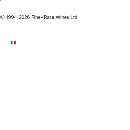
Iscriviti alle nostre email
Ⓒ 1994-2026 Fine+Rare Wines Ltd
Italiano