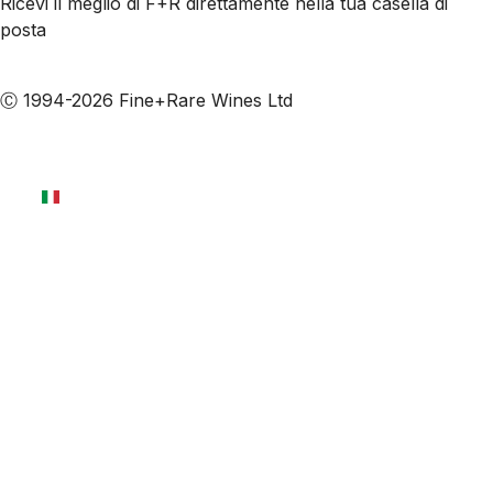
Ricevi il meglio di F+R direttamente nella tua casella di
posta
Iscriviti alle nostre email
Ⓒ 1994-2026 Fine+Rare Wines Ltd
Italiano