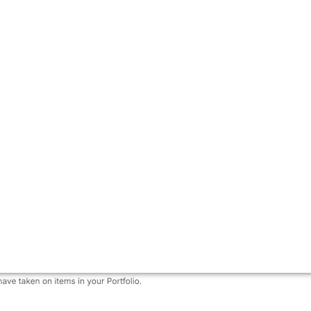
ornamenti
i vedere cosa sta accadendo nel tuo Portafoglio.