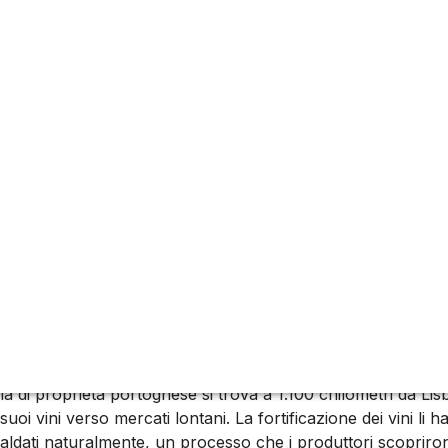
e uve danno vita a vini liquorosi unici, riscaldati durante la m
tas.
la di proprietà portoghese si trova a 1.100 chilometri da L
i vini verso mercati lontani. La fortificazione dei vini li h
caldati naturalmente, un processo che i produttori scoprirono