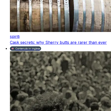
spiriti
Cask secrets: why Sherry butts are rarer than ever
Contenuto in inglese