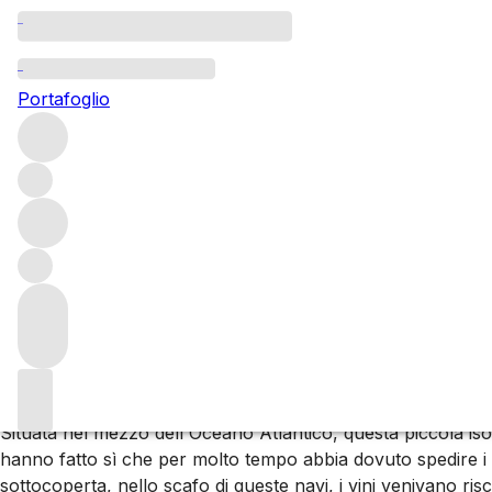
Madeira
Portafoglio
Sui ripidi pendii vulcanici dell’isola portoghese di Madeira, l
Verdelho, Bual e Malvasia, oltre alle rare e preziose Colhei
Esplora tutte le regioni
Portugal
Informazioni su Madeira
I vini di Madeira
Situata nel mezzo dell'Oceano Atlantico, questa piccola iso
hanno fatto sì che per molto tempo abbia dovuto spedire i suo
sottocoperta, nello scafo di queste navi, i vini venivano ris