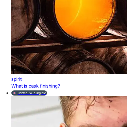
spiriti
What is cask finishing?
Contenuto in inglese