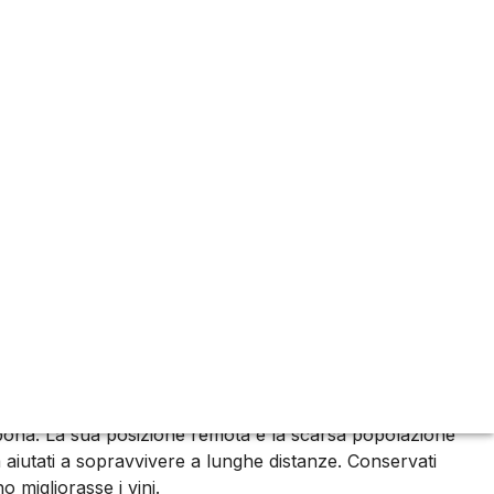
aturazione per “maderizzarli”. Scopri gli stili Sercial,
isbona. La sua posizione remota e la scarsa popolazione
a aiutati a sopravvivere a lunghe distanze. Conservati
 migliorasse i vini.