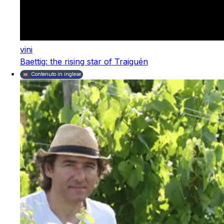
vini
Baettig: the rising star of Traiguén
Contenuto in inglese