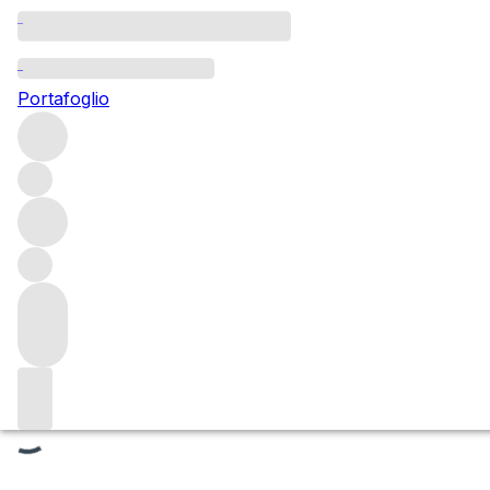
Clairin
Portafoglio
Esplora la nostra gamma di clairin dei migliori produttori ha
sull'isola caraibica di Haiti con metodi tradizionali da secoli: t
Liquori
Filtri
Attendere prego
Stiamo preparando i tuoi contenuti...