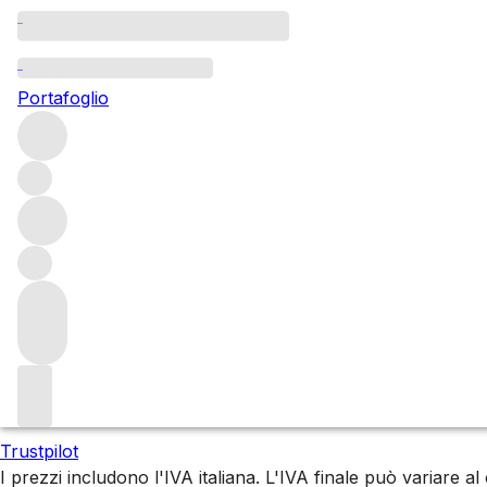
Sfoglia tutti i produttori
Michter’s
Portafoglio
Filtro
Attendere prego
Stiamo preparando i tuoi contenuti...
Trustpilot
I prezzi includono l'IVA italiana. L'IVA finale può variare 