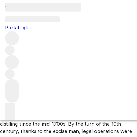
Questo articolo è pubblicato nella lingua originale anziché
nella lingua del sito.
Portafoglio
Sfoglia tutti i produttori
Lagavulin
Lagavulin is one of the oldest, and most well-known,
distilleries on the island of Islay. Famous for its heavily
peated single malts, the distillery lies one mile from two
other peat bomb producers, Laphroaig and Ardbeg.
About Lagavulin
The Hebridean island of
Islay
had been home to illicit
distilling since the mid-1700s. By the turn of the 19th
century, thanks to the excise man, legal operations were