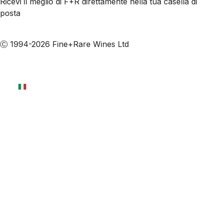
Ricevi il meglio di F+R direttamente nella tua casella di
posta
Iscriviti alle nostre email
Ⓒ 1994-2026 Fine+Rare Wines Ltd
Italiano