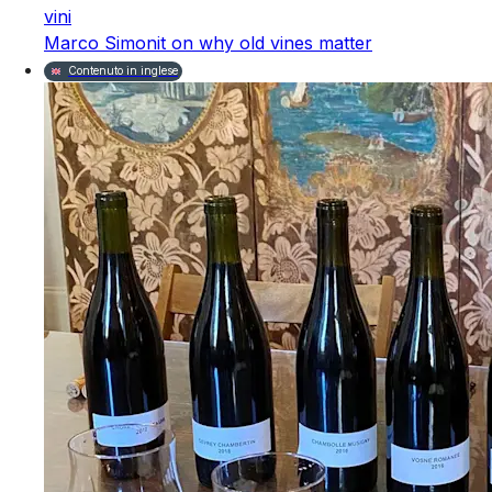
vini
Marco Simonit on why old vines matter
Contenuto in inglese