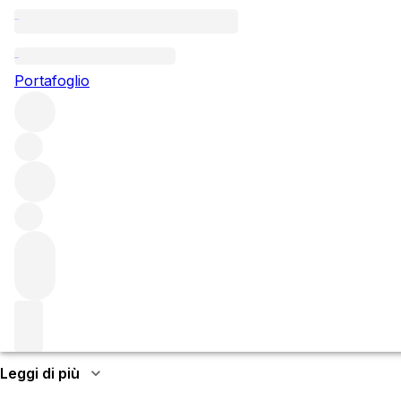
Questo articolo è pubblicato nella lingua originale anziché ne
Sfoglia tutti i produttori
Portafoglio
The Macallan
The Macallan is one of Scotland's most popular distillerie
About the producer
The Macallan is one of
Scotland's
most popular distillerie
Craigellachie in the
Highlands
,
The Macallan distillery was
1923.
Leggi di più