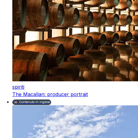
spiriti
The Macallan: producer portrait
Contenuto in inglese