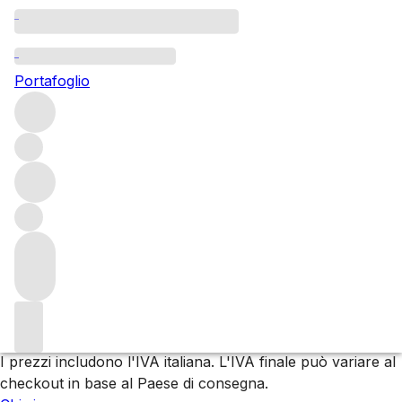
Sfoglia tutti i produttori
La Ca'Nova
Portafoglio
Filtro
Attendere prego
Stiamo preparando i tuoi contenuti...
Trustpilot
I prezzi includono l'IVA italiana. L'IVA finale può variare al
checkout in base al Paese di consegna.