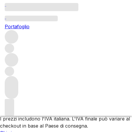
Sfoglia tutti i produttori
Mazzei
Portafoglio
Filtro
Attendere prego
Stiamo preparando i tuoi contenuti...
Trustpilot
I prezzi includono l'IVA italiana. L'IVA finale può variare al
checkout in base al Paese di consegna.