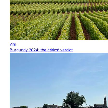
vini
Burgundy 2024: the critics’ verdict