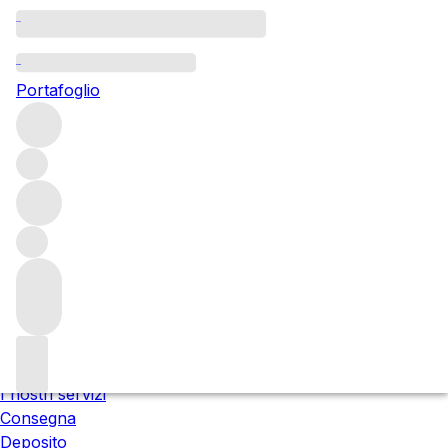
Attendere prego
Stiamo preparando i tuoi contenuti...
Portafoglio
Trustpilot
I prezzi includono l'IVA italiana. L'IVA finale può variare al
checkout in base al Paese di consegna.
Chi siamo
Le nostre sedi
Incontra il team
Carriere
Contattaci
I nostri servizi
Consegna
Deposito