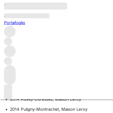
Maison Leroy 2018 Co
Portafoglio
Explore the 2018 Collection from Maison Leroy, one of Bu
them ready to drink.
Main content
White wines: 2018 release
2016 Bourgogne Blanc, Maison Leroy
2014 Montagny, Maison Leroy
2014 Auxey-Duresses, Maison Leroy
2014 Puligny-Montrachet, Maison Leroy