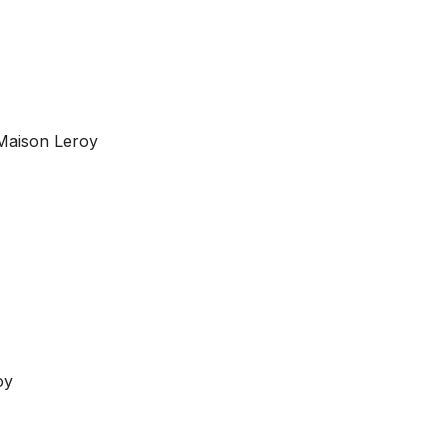
 Maison Leroy
oy