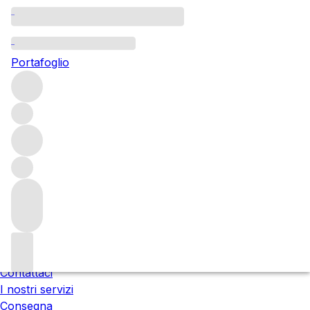
Attendere prego
Stiamo preparando i tuoi contenuti...
Portafoglio
;
Trustpilot
I prezzi includono l'IVA italiana. L'IVA finale può variare al
checkout in base al Paese di consegna.
Chi siamo
Le nostre sedi
Incontra il team
Carriere
Contattaci
I nostri servizi
Consegna