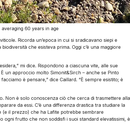
, averaging 60 years in age
iticole. Ricorda un’epoca in cui si sradicavano siepi e
 la biodiversità che esisteva prima. Oggi c’è una maggiore
sidera,” mi dice. Rispondono a ciascuna vite, alle sue
a. È un approccio molto Simonit&Sirch – anche se Pinto
e facciamo è pensare,” dice Caillard. “È sempre esistito; è
into. Non è solo conoscenza ciò che cerca di trasmettere alla
arare da essi. C’è una differenza drastica tra studiare la
one (e il prezzo) che ha Lafite potrebbe sembrare
o ogni frutto che non soddisfi i suoi standard elevatissimi, è