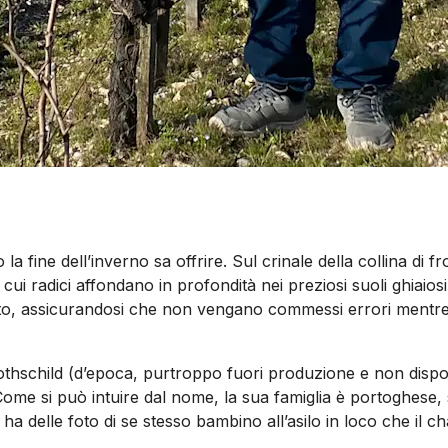
lo la fine dell’inverno sa offrire. Sul crinale della collina d
ui radici affondano in profondità nei preziosi suoli ghiaiosi
to, assicurandosi che non vengano commessi errori mentre d
child (d’epoca, purtroppo fuori produzione e non disponibi
Come si può intuire dal nome, la sua famiglia è portoghese, 
 delle foto di se stesso bambino all’asilo in loco che il chât