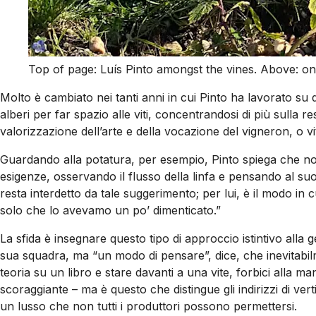
Top of page: Luís Pinto amongst the vines. Above: one
Molto è cambiato nei tanti anni in cui Pinto ha lavorato su 
alberi per far spazio alle viti, concentrandosi di più sulla 
valorizzazione dell’arte e della vocazione del vigneron, o vit
Guardando alla potatura, per esempio, Pinto spiega che non
esigenze, osservando il flusso della linfa e pensando al s
resta interdetto da tale suggerimento; per lui, è il modo in 
solo che lo avevamo un po’ dimenticato.”
La sfida è insegnare questo tipo di approccio istintivo alla
sua squadra, ma “un modo di pensare”, dice, che inevitabilme
teoria su un libro e stare davanti a una vite, forbici alla m
scoraggiante – ma è questo che distingue gli indirizzi di vert
un lusso che non tutti i produttori possono permettersi.