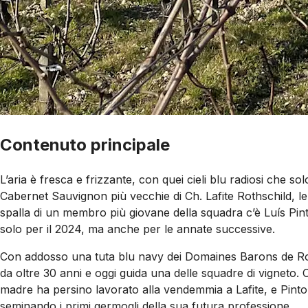
Contenuto principale
L’aria è fresca e frizzante, con quei cieli blu radiosi che so
Cabernet Sauvignon più vecchie di Ch. Lafite Rothschild, le c
spalla di un membro più giovane della squadra c’è Luís Pin
solo per il 2024, ma anche per le annate successive.
Con addosso una tuta blu navy dei Domaines Barons de Roths
da oltre 30 anni e oggi guida una delle squadre di vigneto. 
madre ha persino lavorato alla vendemmia a Lafite, e Pinto ha
seminando i primi germogli della sua futura professione.