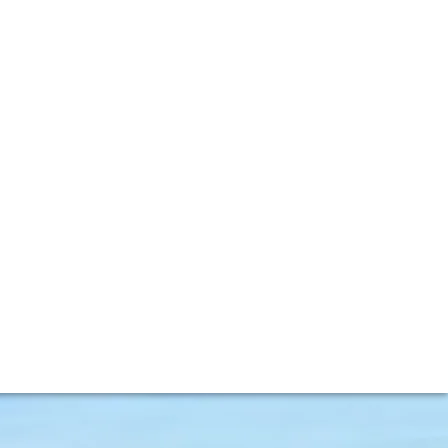
thschild
 Ch. Lafite Rothschild. Abbiamo incontrato uno dei suoi