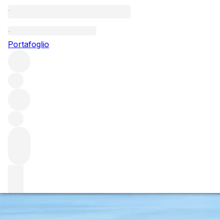
Il richiamo della 
Portafoglio
Mentre continuiamo a portarvi dietro le quinte dei migliori i
collaboratori, un vigneron che ha dedicato oltre 30 anni dell