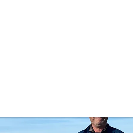
vite: Ch. Lafite Ro
ndirizzi di Bordeaux, il nostro ultimo articolo mette in luce
a sua vita alle vigne del First Cru.