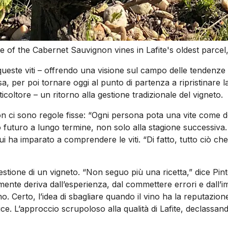
 of the Cabernet Sauvignon vines in Lafite's oldest parcel
queste viti – offrendo una visione sul campo delle tendenze v
resa, per poi tornare oggi al punto di partenza a ripristinare
icoltore – un ritorno alla gestione tradizionale del vigneto.
 ci sono regole fisse: “Ogni persona pota una vite come de
uo futuro a lungo termine, non solo alla stagione successiv
cui ha imparato a comprendere le viti. “Di fatto, tutto ciò ch
 gestione di un vigneto. “Non seguo più una ricetta,” dice P
nte deriva dall’esperienza, dal commettere errori e dall’imp
ano. Certo, l’idea di sbagliare quando il vino ha la reputazi
ice. L’approccio scrupoloso alla qualità di Lafite, declassand