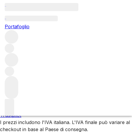
Rivers Marie
Portafoglio
Single-vineyard bottlings of Chardonnay, Pinot Noir, and
Cabernet Sauvignon crafted since 2002.
Filters
Attendere prego
Stiamo preparando i tuoi contenuti...
Trustpilot
I prezzi includono l'IVA italiana. L'IVA finale può variare al
checkout in base al Paese di consegna.