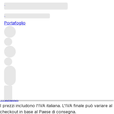
Classici italiani
Portafoglio
Dai grandi classici come Barolo e Brunello ai Super
Tuscan – scopri l’eccellenza dei vini italiani.
Filters
Attendere prego
Stiamo preparando i tuoi contenuti...
Trustpilot
I prezzi includono l'IVA italiana. L'IVA finale può variare al
checkout in base al Paese di consegna.