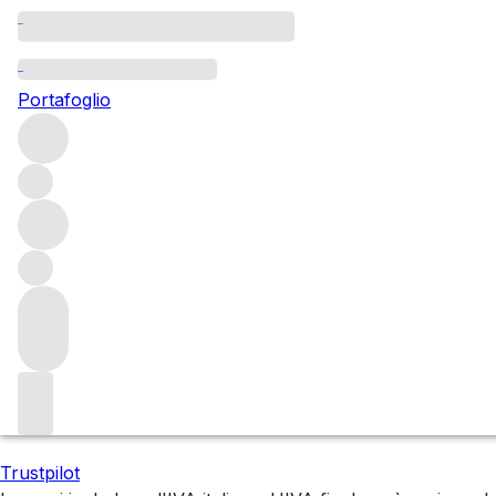
High-scoring cellar se
Portafoglio
A small, privately released allocation from a single long-s
controlled storage since day one. The selection spans es
Filters
Attendere prego
Stiamo preparando i tuoi contenuti...
Trustpilot