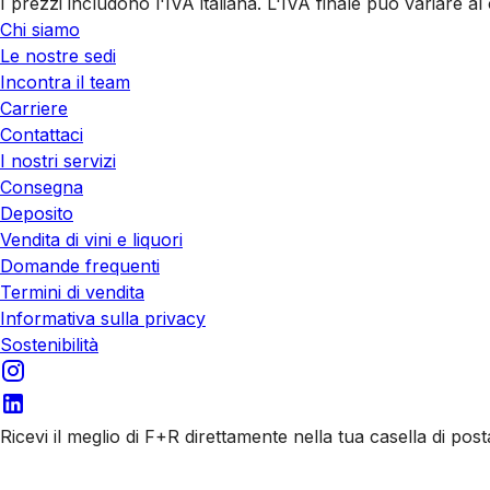
I prezzi includono l'IVA italiana. L'IVA finale può variare 
Chi siamo
Le nostre sedi
Incontra il team
Carriere
Contattaci
I nostri servizi
Consegna
Deposito
Vendita di vini e liquori
Domande frequenti
Termini di vendita
Informativa sulla privacy
Sostenibilità
Ricevi il meglio di F+R direttamente nella tua casella di post
Iscriviti alle nostre email