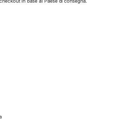
al checkout in base al Paese di consegna.
a