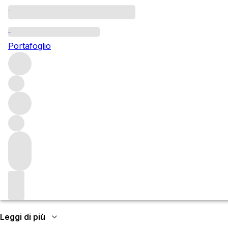
Château L’If
Portafoglio
Known for his tiny, iconic Pomerol estate Le Pin, Jacques T
positioned close to Troplong Mondot – is rapidly becoming a
Di più su L'If
More about L’If
Jacques Thienpont, proprietario di Le Pin, acquistò questa t
ancora con Le Bouygue. Situata vicino a Troplong Mondot 
negli anni '20.
Leggi di più