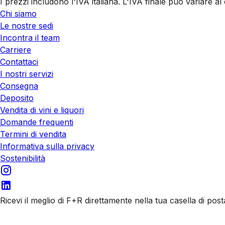
I prezzi includono l'IVA italiana. L'IVA finale può variare 
Chi siamo
Le nostre sedi
Incontra il team
Carriere
Contattaci
I nostri servizi
Consegna
Deposito
Vendita di vini e liquori
Domande frequenti
Termini di vendita
Informativa sulla privacy
Sostenibilità
Ricevi il meglio di F+R direttamente nella tua casella di post
Iscriviti alle nostre email