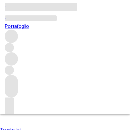
Bordeaux 2023: top-value
buys
Portafoglio
Here we highlight the wines that we think offer the best
value in the Bordeaux 2023 en primeur vintage
Filters
Attendere prego
Stiamo preparando i tuoi contenuti...
Trustpilot