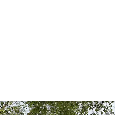
alue buys
e’s great value to be found in Bordeaux. Here’s our pick o