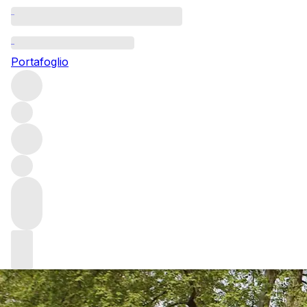
Bordeaux 2022: top-v
Portafoglio
Look beyond the grandest names (and Grands Vins) and ther