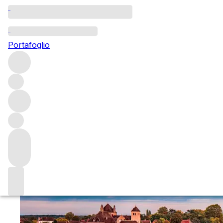
All Burgundy 2019
Portafoglio
Dig into our report on the vintage, check out our recomme
Burgundy 2019: reports