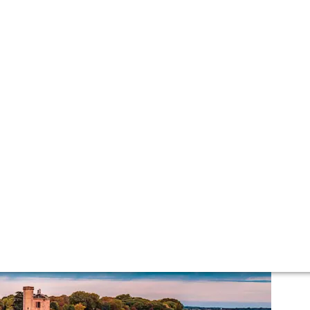
ndations and browse all wines currently available below.