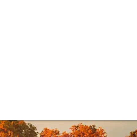
nes
– and interesting – in recent history. With comparisons to
the latest releases below.