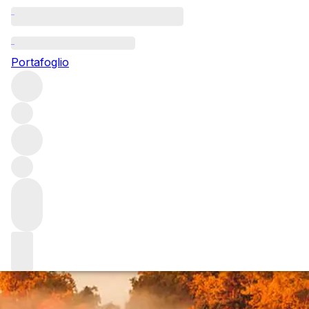
All Bordeaux 2022 wi
Portafoglio
The 2022 vintage in Bordeaux is one of the most promising 
conditions produced some extraordinary wines. Browse all 