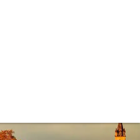
 1945, 1982, 2010, 2016 and 2019, record-breaking, hot, dry