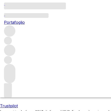
All Bordeaux 2020 w
Portafoglio
In 2020, Bordeaux’s vignerons had to work incessantly und
wines are exceptional, classical expressions of what Borde
Filters
Attendere prego
Stiamo preparando i tuoi contenuti...
Trustpilot