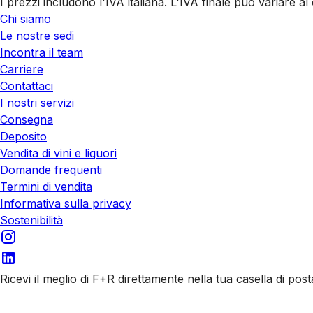
I prezzi includono l'IVA italiana. L'IVA finale può variare 
Chi siamo
Le nostre sedi
Incontra il team
Carriere
Contattaci
I nostri servizi
Consegna
Deposito
Vendita di vini e liquori
Domande frequenti
Termini di vendita
Informativa sulla privacy
Sostenibilità
Ricevi il meglio di F+R direttamente nella tua casella di post
Iscriviti alle nostre email