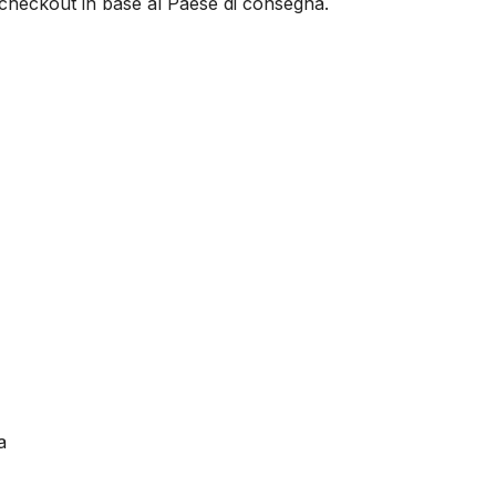
al checkout in base al Paese di consegna.
a