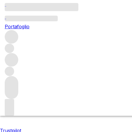
2014 Nervi
Portafoglio
Acquired this parcel in 2019 and aging beautifully in our ce
revered producers. A rare opportunity to experience the le
Filters
Attendere prego
Stiamo preparando i tuoi contenuti...
Trustpilot