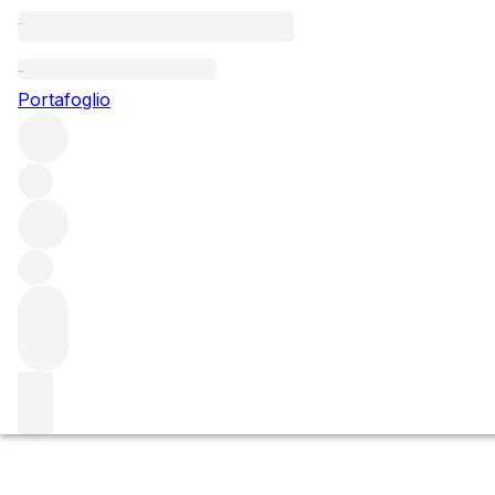
Bordeaux 2023: criti
Portafoglio
Compare the key critic scores for Bordeaux 2023 en primeur
wines, allowing you to easily see how each one fared.
Main content
WINE CRITIC KEY AG = Antonio Galloni, Vinous | GH = Geo
James Suckling | LPB = Lisa Perrotti-Brown MW, The Wine
2023 critic scores
Scarica CSV