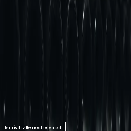
Chi siamo
Le nostre sedi
Incontra il team
Carriere
Contattaci
I nostri servizi
Consegna
Deposito
Vendita di vini e liquori
Domande frequenti
Termini di vendita
Informativa sulla privacy
Sostenibilità
Ricevi il meglio di F+R direttamente nella tua casella di
posta
Iscriviti alle nostre email