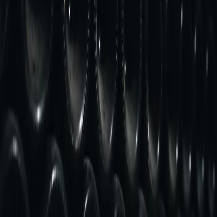
Spumanti
Esplora ora
Trustpilot
I prezzi includono l'IVA italiana. L'IVA finale può variare al
checkout in base al Paese di consegna.