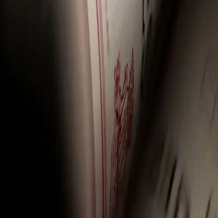
I prezzi includono l'IVA italiana. L'IVA finale può variare al
checkout in base al Paese di consegna.
Chi siamo
Le nostre sedi
Incontra il team
Carriere
Contattaci
I nostri servizi
Consegna
Deposito
Vendita di vini e liquori
Domande frequenti
Termini di vendita
Informativa sulla privacy
Sostenibilità
Ricevi il meglio di F+R direttamente nella tua casella di