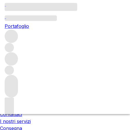
Attendere prego
Stiamo preparando i tuoi contenuti...
Portafoglio
;
Trustpilot
I prezzi includono l'IVA italiana. L'IVA finale può variare al
checkout in base al Paese di consegna.
Chi siamo
Le nostre sedi
Incontra il team
Carriere
Contattaci
I nostri servizi
Consegna